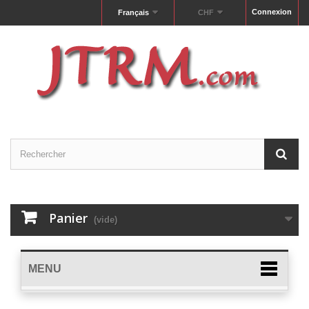
Connexion
Français
CHF
Panier
(vide)
MENU